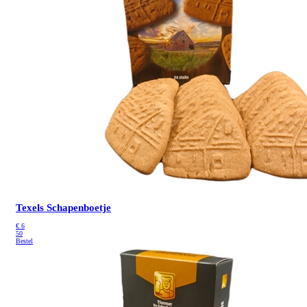
Texels Schapenboetje
€
6
50
Bestel