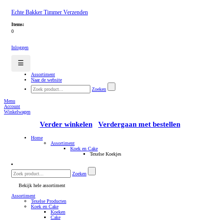
Echte Bakker Timmer Verzenden
Items:
0
Inloggen
☰
Assortiment
Naar de website
Zoeken
Menu
Account
Winkelwagen
Verder winkelen
Verdergaan met bestellen
Home
Assortiment
Koek en Cake
Texelse Koekjes
Zoeken
Bekijk hele assortiment
Assortiment
Texelse Producten
Koek en Cake
Koeken
Cake