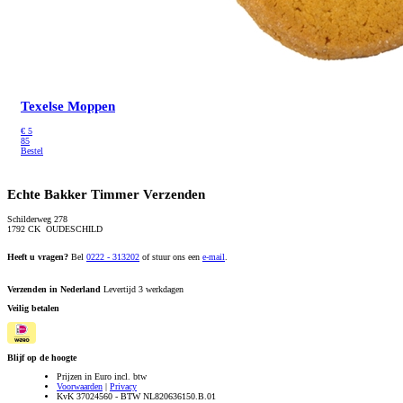
Texelse Moppen
€
5
85
Bestel
Echte Bakker Timmer Verzenden
Schilderweg 278
1792 CK OUDESCHILD
Heeft u vragen?
Bel
0222 - 313202
of stuur ons een
e-mail
.
Verzenden in Nederland
Levertijd 3 werkdagen
Veilig betalen
Blijf op de hoogte
Prijzen in Euro incl. btw
Voorwaarden
|
Privacy
KvK 37024560 - BTW NL820636150.B.01