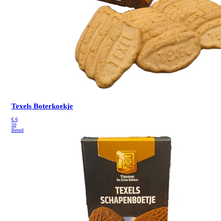
Texels Boterkoekje
€
6
50
Bestel