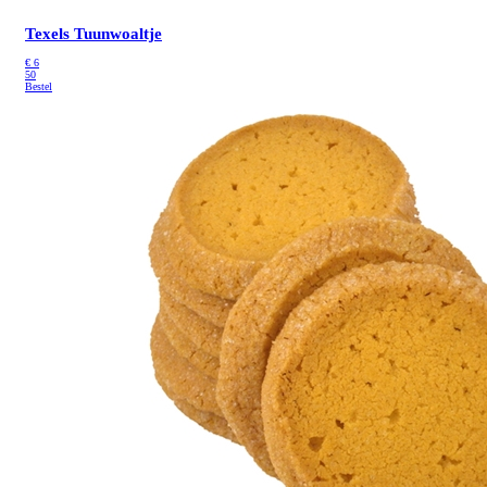
Texels Tuunwoaltje
€
6
50
Bestel