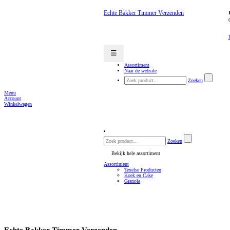
Echte Bakker Timmer Verzenden
☰
Assortiment
Naar de website
Zoeken
Menu
Account
Winkelwagen
Zoeken
Bekijk hele assortiment
Assortiment
Texelse Producten
Koek en Cake
Granola