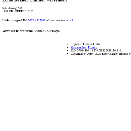
Echte Bakker Timmer Verzenden
Schilderweg 278
1792 CK OUDESCHILD
Heeft u vragen?
Bel
0222 - 313202
of stuur ons een
e-mail
.
Verzenden in Nederland
Levertijd 3 werkdagen
Prijzen in Euro incl. btw
Voorwaarden
|
Privacy
KvK 37024560 - BTW NL820636150.B.01
Copyright © 2010 - 2026 Echte Bakker Timmer Ve