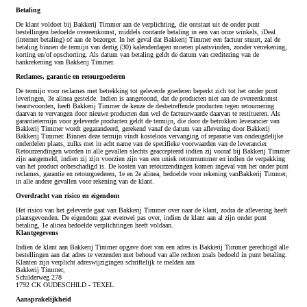
Betaling
De klant voldoet bij Bakkerij Timmer aan de verplichting, die ontstaat uit de onder punt
bestellingen bedoelde overeenkomst, middels contante betaling in een van onze winkels, iDeal
(internet betaling) of aan de bezorger. In het geval dat Bakkerij Timmer een factuur stuurt, zal de
betaling binnen de termijn van dertig (30) kalenderdagen moeten plaatsvinden, zonder verrekening,
korting en/of opschorting. Als datum van betaling geldt de datum van creditering van de
bankrekening van Bakkerij Timmer.
Reclames, garantie en retourgoederen
De termijn voor reclames met betrekking tot geleverde goederen beperkt zich tot het onder punt
leveringen, 3e alinea gestelde. Indien is aangetoond, dat de producten niet aan de overeenkomst
beantwoorden, heeft Bakkerij Timmer de keuze de desbetreffende producten tegen retournering
daarvan te vervangen door nieuwe producten dan wel de factuurwaarde daarvan te restitueren. Als
garantietermijn voor geleverde producten geldt de termijn, die door de betrokken leverancier van
Bakkerij Timmer wordt gegarandeerd, gerekend vanaf de datum van aflevering door Bakkerij
Bakkerij Timmer. Binnen deze termijn vindt kosteloos vervanging of reparatie van ondeugdelijke
onderdelen plaats, zulks met in acht name van de specifieke voorwaarden van de leverancier.
Retourzendingen worden in alle gevallen slechts geaccepteerd indien zij vooraf bij Bakkerij Timmer
zijn aangemeld, indien zij zijn voorzien zijn van een uniek retournummer en indien de verpakking
van het product onbeschadigd is. De kosten van retourzendingen komen ingeval van het onder punt
reclames, garantie en retourgoederen, 1e en 2e alinea, bedoelde voor rekening vanBakkerij Timmer,
in alle andere gevallen voor rekening van de klant.
Overdracht van risico en eigendom
Het risico van het geleverde gaat van Bakkerij Timmer over naar de klant, zodra de aflevering heeft
plaatsgevonden. De eigendom gaat evenwel pas over, indien de klant aan al zijn onder punt
betaling, 1e alinea bedoelde verplichtingen heeft voldaan.
Klantgegevens
Indien de klant aan Bakkerij Timmer opgave doet van een adres is Bakkerij Timmer gerechtigd alle
bestellingen aan dat adres te verzenden met behoud van alle rechten zoals bedoeld in punt betaling.
Klanten zijn verplicht adreswijzigingen schriftelijk te melden aan
Bakkerij Timmer,
Schilderweg 278
1792 CK OUDESCHILD - TEXEL
Aansprakelijkheid