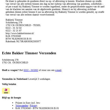
De klant is gehouden de goederen direct na op- of aflevering te keuren. Klachten dienen op straffe
van verval van alle rechten binnen een dag na het tijdstip van aflevering van goederen, schriftelijk -
of per e-mail bij Bakkerij Timmer te worden ingediend, onder de gespecificeerde opgave van de aard
van de klachten ten aanzien van de afgeleverde goederen. Manco’s en bij aflevering zichtbare
gebreken dienen echter binnen 6 uur na aflevering bij Bakkerij Timmer te worden gemeld, op straffe
van verval van alle rechten daaruit voortvloeiende.
Bakkerij Timmer
Schilderweg 278
1792 CK OUDESCHILD - TEXEL
0222 - 31 32 02
0222 - 32 21 87
http://www.bakkertimmer.nl/
KvK 37024560
BTW NL820636150.B.01
Rabobank NL73RABO0362505977
Echte Bakker Timmer Verzenden
Schilderweg 278
1792 CK OUDESCHILD
Heeft u vragen?
Bel
0222 - 313202
of stuur ons een
e-mail
.
Verzenden in Nederland
Levertijd 3 werkdagen
Veilig betalen
Blijf op de hoogte
Prijzen in Euro incl. btw
Voorwaarden
|
Privacy
KvK 37024560 - BTW NL820636150.B.01