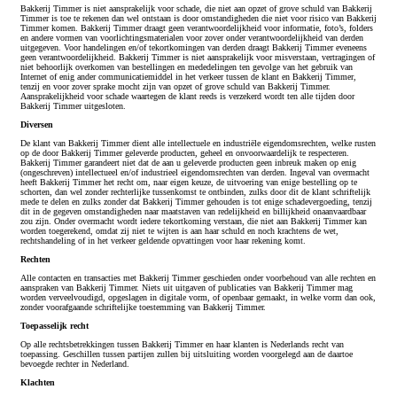
Bakkerij Timmer is niet aansprakelijk voor schade, die niet aan opzet of grove schuld van Bakkerij
Timmer is toe te rekenen dan wel ontstaan is door omstandigheden die niet voor risico van Bakkerij
Timmer komen. Bakkerij Timmer draagt geen verantwoordelijkheid voor informatie, foto’s, folders
en andere vormen van voorlichtingsmaterialen voor zover onder verantwoordelijkheid van derden
uitgegeven. Voor handelingen en/of tekortkomingen van derden draagt Bakkerij Timmer eveneens
geen verantwoordelijkheid. Bakkerij Timmer is niet aansprakelijk voor misverstaan, vertragingen of
niet behoorlijk overkomen van bestellingen en mededelingen ten gevolge van het gebruik van
Internet of enig ander communicatiemiddel in het verkeer tussen de klant en Bakkerij Timmer,
tenzij en voor zover sprake mocht zijn van opzet of grove schuld van Bakkerij Timmer.
Aansprakelijkheid voor schade waartegen de klant reeds is verzekerd wordt ten alle tijden door
Bakkerij Timmer uitgesloten.
Diversen
De klant van Bakkerij Timmer dient alle intellectuele en industriële eigendomsrechten, welke rusten
op de door Bakkerij Timmer geleverde producten, geheel en onvoorwaardelijk te respecteren.
Bakkerij Timmer garandeert niet dat de aan u geleverde producten geen inbreuk maken op enig
(ongeschreven) intellectueel en/of industrieel eigendomsrechten van derden. Ingeval van overmacht
heeft Bakkerij Timmer het recht om, naar eigen keuze, de uitvoering van enige bestelling op te
schorten, dan wel zonder rechterlijke tussenkomst te ontbinden, zulks door dit de klant schriftelijk
mede te delen en zulks zonder dat Bakkerij Timmer gehouden is tot enige schadevergoeding, tenzij
dit in de gegeven omstandigheden naar maatstaven van redelijkheid en billijkheid onaanvaardbaar
zou zijn. Onder overmacht wordt iedere tekortkoming verstaan, die niet aan Bakkerij Timmer kan
worden toegerekend, omdat zij niet te wijten is aan haar schuld en noch krachtens de wet,
rechtshandeling of in het verkeer geldende opvattingen voor haar rekening komt.
Rechten
Alle contacten en transacties met Bakkerij Timmer geschieden onder voorbehoud van alle rechten en
aanspraken van Bakkerij Timmer. Niets uit uitgaven of publicaties van Bakkerij Timmer mag
worden verveelvoudigd, opgeslagen in digitale vorm, of openbaar gemaakt, in welke vorm dan ook,
zonder voorafgaande schriftelijke toestemming van Bakkerij Timmer.
Toepasselijk recht
Op alle rechtsbetrekkingen tussen Bakkerij Timmer en haar klanten is Nederlands recht van
toepassing. Geschillen tussen partijen zullen bij uitsluiting worden voorgelegd aan de daartoe
bevoegde rechter in Nederland.
Klachten