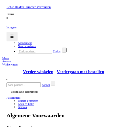
Echte Bakker Timmer Verzenden
Items:
0
Inloggen
☰
Assortiment
Naar de website
Zoeken
Menu
Account
Winkelwagen
Verder winkelen
Verdergaan met bestellen
Zoeken
Bekijk hele assortiment
Assortiment
Texelse Producten
Koek en Cake
Granola
Algemene Voorwaarden