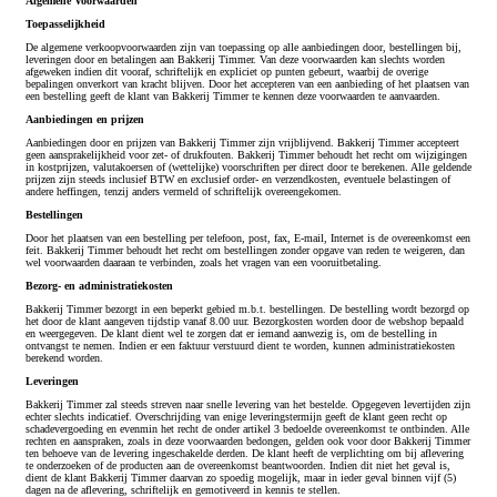
Algemene Voorwaarden
Toepasselijkheid
De algemene verkoopvoorwaarden zijn van toepassing op alle aanbiedingen door, bestellingen bij,
leveringen door en betalingen aan Bakkerij Timmer. Van deze voorwaarden kan slechts worden
afgeweken indien dit vooraf, schriftelijk en expliciet op punten gebeurt, waarbij de overige
bepalingen onverkort van kracht blijven. Door het accepteren van een aanbieding of het plaatsen van
een bestelling geeft de klant van Bakkerij Timmer te kennen deze voorwaarden te aanvaarden.
Aanbiedingen en prijzen
Aanbiedingen door en prijzen van Bakkerij Timmer zijn vrijblijvend. Bakkerij Timmer accepteert
geen aansprakelijkheid voor zet- of drukfouten. Bakkerij Timmer behoudt het recht om wijzigingen
in kostprijzen, valutakoersen of (wettelijke) voorschriften per direct door te berekenen. Alle geldende
prijzen zijn steeds inclusief BTW en exclusief order- en verzendkosten, eventuele belastingen of
andere heffingen, tenzij anders vermeld of schriftelijk overeengekomen.
Bestellingen
Door het plaatsen van een bestelling per telefoon, post, fax, E-mail, Internet is de overeenkomst een
feit. Bakkerij Timmer behoudt het recht om bestellingen zonder opgave van reden te weigeren, dan
wel voorwaarden daaraan te verbinden, zoals het vragen van een vooruitbetaling.
Bezorg- en administratiekosten
Bakkerij Timmer bezorgt in een beperkt gebied m.b.t. bestellingen. De bestelling wordt bezorgd op
het door de klant aangeven tijdstip vanaf 8.00 uur. Bezorgkosten worden door de webshop bepaald
en weergegeven. De klant dient wel te zorgen dat er iemand aanwezig is, om de bestelling in
ontvangst te nemen. Indien er een faktuur verstuurd dient te worden, kunnen administratiekosten
berekend worden.
Leveringen
Bakkerij Timmer zal steeds streven naar snelle levering van het bestelde. Opgegeven levertijden zijn
echter slechts indicatief. Overschrijding van enige leveringstermijn geeft de klant geen recht op
schadevergoeding en evenmin het recht de onder artikel 3 bedoelde overeenkomst te ontbinden. Alle
rechten en aanspraken, zoals in deze voorwaarden bedongen, gelden ook voor door Bakkerij Timmer
ten behoeve van de levering ingeschakelde derden. De klant heeft de verplichting om bij aflevering
te onderzoeken of de producten aan de overeenkomst beantwoorden. Indien dit niet het geval is,
dient de klant Bakkerij Timmer daarvan zo spoedig mogelijk, maar in ieder geval binnen vijf (5)
dagen na de aflevering, schriftelijk en gemotiveerd in kennis te stellen.