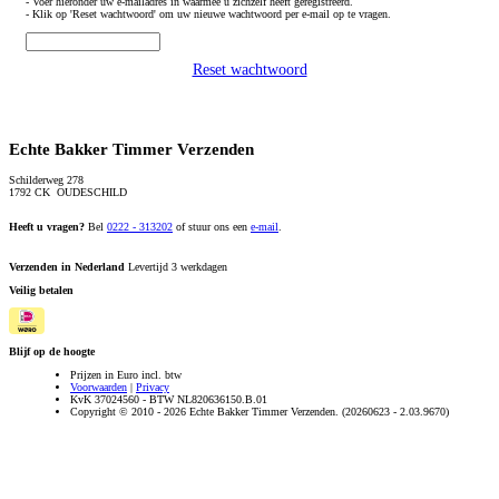
- Voer hieronder uw e-mailadres in waarmee u zichzelf heeft geregistreerd.
- Klik op 'Reset wachtwoord' om uw nieuwe wachtwoord per e-mail op te vragen.
Reset wachtwoord
Echte Bakker Timmer Verzenden
Schilderweg 278
1792 CK OUDESCHILD
Heeft u vragen?
Bel
0222 - 313202
of stuur ons een
e-mail
.
Verzenden in Nederland
Levertijd 3 werkdagen
Veilig betalen
Blijf op de hoogte
Prijzen in Euro incl. btw
Voorwaarden
|
Privacy
KvK 37024560 - BTW NL820636150.B.01
Copyright © 2010 - 2026 Echte Bakker Timmer Verzenden. (20260623 - 2.03.9670)