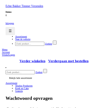
Echte Bakker Timmer Verzenden
Items:
0
Inloggen
☰
Assortiment
Naar de website
Zoeken
Menu
Account
Winkelwagen
Verder winkelen
Verdergaan met bestellen
Zoeken
Bekijk hele assortiment
Assortiment
Texelse Producten
Koek en Cake
Granola
Wachtwoord opvragen